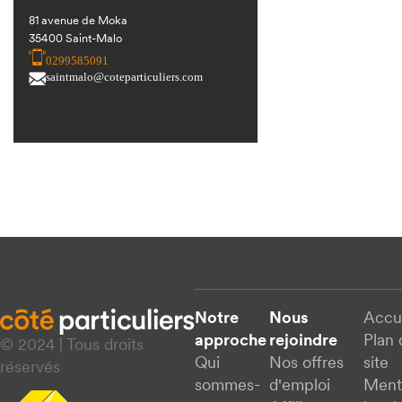
81 avenue de Moka
35400 Saint-Malo
0299585091
saintmalo@coteparticuliers.com
Notre
Nous
Accu
approche
rejoindre
Plan 
© 2024 | Tous droits
Qui
Nos offres
site
réservés
sommes-
d'emploi
Ment