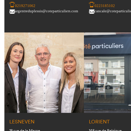
0219271062
0223185102
argentreduplessis@coteparticuliers.com
cancale@coteparticuli
LESNEVEN
LORIENT
18 rue de la Marne
148 rue de Belgique