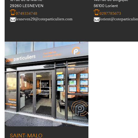
29260 LESNEVEN
56100 Lorient
0749334748
0297785673
lesneven29@coteparticuliers.com
lorient@coteparticulie
SAINT-MALO