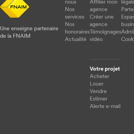
nous
Affilier mon
légal
Nos
agence
Parte
services
Créer une
Espa
Nos
agence
busi
Une enseigne partenaire
honoraires
Témoignages
Admi
de la FNAIM
Actualité
vidéo
Cook
Votre projet
Acheter
Louer
Vendre
Estimer
Alerte e-mail