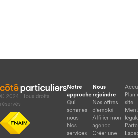
Notre
Nous
Accu
approche
rejoindre
Plan 
© 2024 | Tous droits
Qui
Nos offres
site
réservés
sommes-
d'emploi
Ment
nous
Affilier mon
légal
Nos
agence
Parte
services
Créer une
Espa