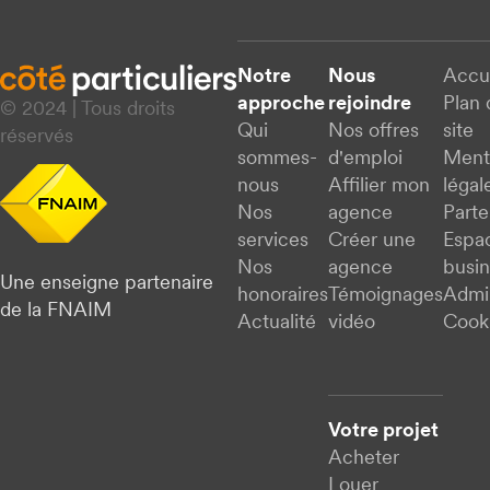
Notre
Nous
Accu
approche
rejoindre
Plan 
© 2024 | Tous droits
Qui
Nos offres
site
réservés
sommes-
d'emploi
Ment
nous
Affilier mon
légal
Nos
agence
Parte
services
Créer une
Espa
Nos
agence
busi
Une enseigne partenaire
honoraires
Témoignages
Admi
de la FNAIM
Actualité
vidéo
Cook
Votre projet
Acheter
Louer