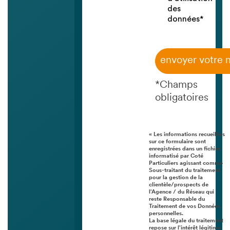
des
données*
envoyer votre
*Champs
obligatoires
« Les informations recueillies
sur ce formulaire sont
enregistrées dans un fichier
informatisé par Coté
Particuliers agissant comme
Sous-traitant du traitement
pour la gestion de la
clientèle/prospects de
l'Agence / du Réseau qui
reste Responsable du
Traitement de vos Données
personnelles.
La base légale du traitement
repose sur l'intérêt légitime