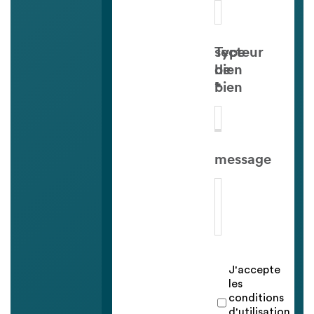
Type
secteur
de
bien
bien
*
message
J'accepte
les
conditions
d'utilisation