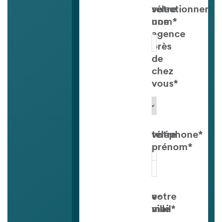
sélectionner
votre
une
nom*
agence
près
de
chez
vous*
téléphone*
votre
prénom*
e-
votre
mail*
ville