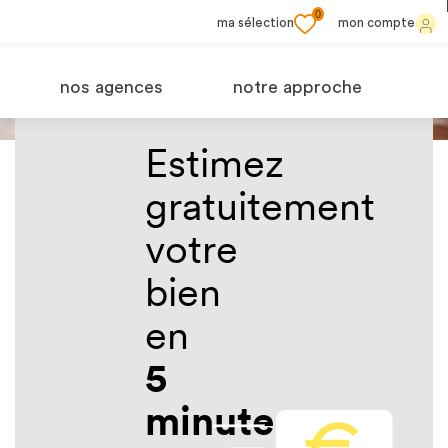
0
ma sélection
mon compte
Quelle
nos agences
notre approche
est la
Estimez
gratuitement
juste
votre
valeur
bien
en
de
5
votre
minutes