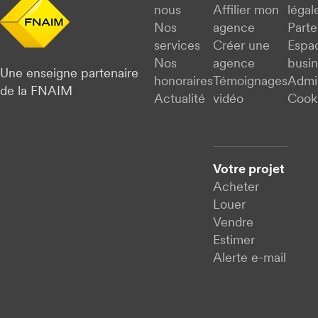
nous
Affilier mon
légal
Nos
agence
Parte
services
Créer une
Espa
Nos
agence
busi
Une enseigne partenaire
honoraires
Témoignages
Admi
de la FNAIM
Actualité
vidéo
Cook
Votre projet
Acheter
Louer
Vendre
Estimer
Alerte e-mail