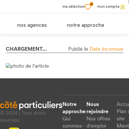
0
ma sélection
mon compte
nos agences
notre approche
CHARGEMENT...
Publié le
Date inconnue
Notre
Nous
Accu
approche
rejoindre
Plan 
© 2024 | Tous droits
Qui
Nos offres
site
réservés
sommes-
d'emploi
Ment