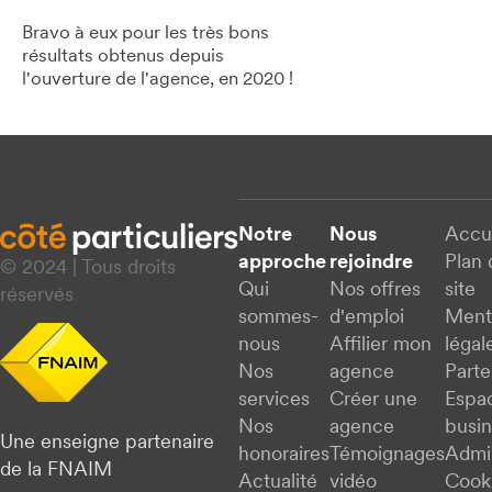
Bravo à eux pour les très bons
résultats obtenus depuis
l'ouverture de l'agence, en 2020 !
Notre
Nous
Accu
approche
rejoindre
Plan 
© 2024 | Tous droits
Qui
Nos offres
site
réservés
sommes-
d'emploi
Ment
nous
Affilier mon
légal
Nos
agence
Parte
services
Créer une
Espa
Nos
agence
busi
Une enseigne partenaire
honoraires
Témoignages
Admi
de la FNAIM
Actualité
vidéo
Cook