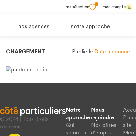
0
ma sélection
mon compte
nos agences
notre approche
CHARGEMENT...
Publié le
Date inconnue
Notre
Nous
Accu
approche
rejoindre
Plan 
© 2024 | Tous droits
Qui
Nos offres
site
réservés
sommes-
d'emploi
Ment