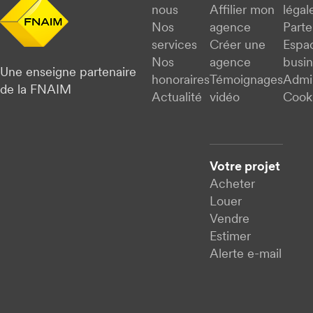
nous
Affilier mon
légal
Nos
agence
Parte
services
Créer une
Espa
Nos
agence
busi
Une enseigne partenaire
honoraires
Témoignages
Admi
de la FNAIM
Actualité
vidéo
Cook
Votre projet
Acheter
Louer
Vendre
Estimer
Alerte e-mail