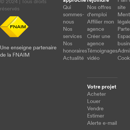
approche
rejoindre
Plan 
© 2024 | Tous droits
Qui
Nos offres
site
réservés
sommes-
d'emploi
Ment
nous
Affilier mon
légal
Nos
agence
Parte
services
Créer une
Espa
Nos
agence
busi
Une enseigne partenaire
honoraires
Témoignages
Admi
de la FNAIM
Actualité
vidéo
Cook
Votre projet
Acheter
Louer
Vendre
Estimer
Alerte e-mail