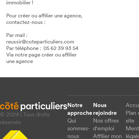
immobilier !
Pour créer ou affilier une agence,
contactez-nous :
Par mail :
reussir@coteparticuliers.com
Par téléphone : 05 62 39 93 54
Via notre page créer ou affilier
une agence
Notre
Nous
Accu
approche
rejoindre
Plan 
© 2024 | Tous droits
Qui
Nos offres
site
réservés
sommes-
d'emploi
Ment
nous
Affilier mon
légal