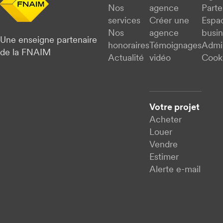
Nos
agence
Parte
services
Créer une
Espa
Nos
agence
busi
Une enseigne partenaire
honoraires
Témoignages
Admi
de la FNAIM
Actualité
vidéo
Cook
Votre projet
Acheter
Louer
Vendre
Estimer
Alerte e-mail