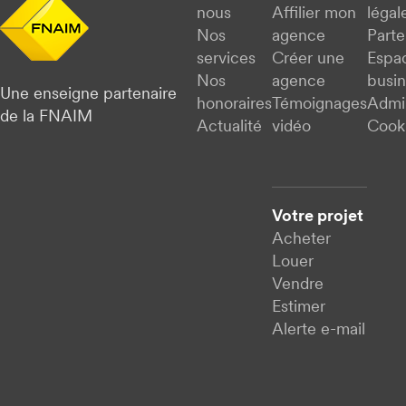
nous
Affilier mon
légal
Nos
agence
Parte
services
Créer une
Espa
Nos
agence
busi
Une enseigne partenaire
honoraires
Témoignages
Admi
de la FNAIM
Actualité
vidéo
Cook
Votre projet
Acheter
Louer
Vendre
Estimer
Alerte e-mail