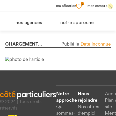
0
ma sélection
mon compte
nos agences
notre approche
CHARGEMENT...
Publié le
Date inconnue
Notre
Nous
Accu
approche
rejoindre
Plan 
© 2024 | Tous droits
Qui
Nos offres
site
réservés
sommes-
d'emploi
Ment