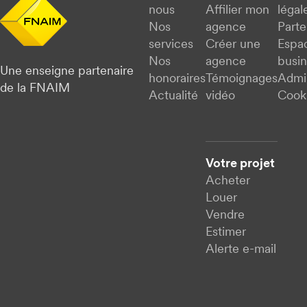
nous
Affilier mon
légal
Nos
agence
Parte
services
Créer une
Espa
Nos
agence
busi
Une enseigne partenaire
honoraires
Témoignages
Admi
de la FNAIM
Actualité
vidéo
Cook
Votre projet
Acheter
Louer
Vendre
Estimer
Alerte e-mail