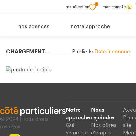
0
ma sélection
mon compte
nos agences
notre approche
CHARGEMENT...
Publié le
Date inconnue
Notre
Nous
Accu
approche
rejoindre
Plan 
© 2024 | Tous droits
Qui
Nos offres
site
réservés
sommes-
d'emploi
Ment