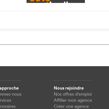
 approche
Nous rejoindre
ommes-nous
Nos offres d'emploi
rvices
Affilier mon agence
noraires
Créer une agence