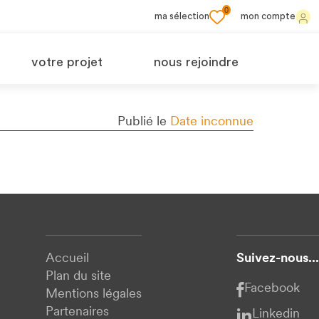
0
ma sélection
mon compte
votre projet
nous rejoindre
Publié le
Date inconnue
Accueil
Suivez-nous...
Plan du site
Facebook
Mentions légales
Partenaires
Linkedin