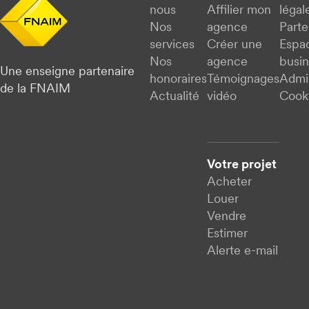
nous
Affilier mon
légal
Nos
agence
Parte
services
Créer une
Espa
Nos
agence
busi
Une enseigne partenaire
honoraires
Témoignages
Admi
de la FNAIM
Actualité
vidéo
Cook
Votre projet
Acheter
Louer
Vendre
Estimer
Alerte e-mail