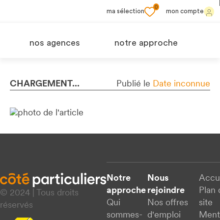
0
ma sélection
mon compte
nos agences
notre approche
CHARGEMENT...
Publié le
Date inconnue
Notre
Nous
Accu
approche
rejoindre
Plan 
© 2024 | Tous droits
Qui
Nos offres
site
réservés
sommes-
d'emploi
Ment