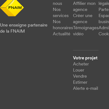
nous
Affilier mon
légal
Nos
agence
Parte
services
Créer une
Espa
Nos
agence
busi
Une enseigne partenaire
honoraires
Témoignages
Admi
de la FNAIM
Actualité
vidéo
Cook
Votre projet
Acheter
Louer
Vendre
Estimer
Alerte e-mail