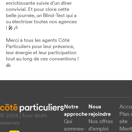
enrichissante suivie d’un dîner
convivial. Et pour clore cette
belle journée, un Blind-Test qui a
su électriser toutes nos agences
! 🎤🎶
Merci à tous les agents Côté
Particuliers pour leur présence,
leur énergie et leur participation
tout au long de ces conventions !
🙏
Notre
Nous
Accu
approche
rejoindre
Plan 
© 2024 | Tous droits
Qui
Nos offres
site
réservés
sommes-
d'emploi
Ment