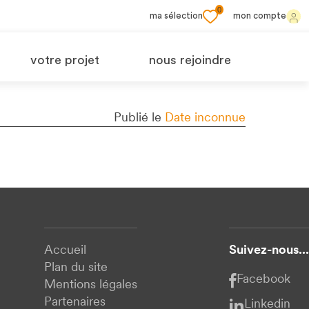
0
ma sélection
mon compte
votre projet
nous rejoindre
Publié le
Date inconnue
Accueil
Suivez-nous...
Plan du site
Facebook
Mentions légales
Partenaires
Linkedin