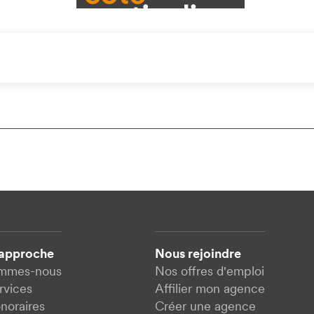
 approche
Nous rejoindre
ommes-nous
Nos offres d'emploi
rvices
Affilier mon agence
noraires
Créer une agence