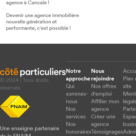
agence à Cancale !
Devenir une agence immobilière
nouvelle génération et
performante, c'est possible !
Notre
Nous
Accu
approche
rejoindre
Plan 
© 2024 | Tous droits
Qui
Nos offres
site
réservés
sommes-
d'emploi
Ment
nous
Affilier mon
légal
Nos
agence
Parte
services
Créer une
Espa
Nos
agence
busi
Une enseigne partenaire
honoraires
Témoignages
Admi