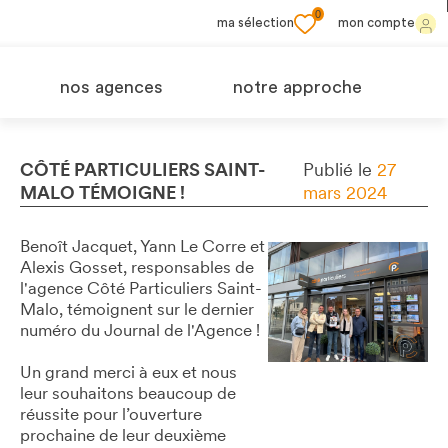
0
ma sélection
mon compte
nos agences
notre approche
CÔTÉ PARTICULIERS SAINT-
Publié le
27
MALO TÉMOIGNE !
mars 2024
Benoît Jacquet, Yann Le Corre et
Alexis Gosset, responsables de
l'agence Côté Particuliers Saint-
Malo, témoignent sur le dernier
numéro du Journal de l'Agence !
Un grand merci à eux et nous
leur souhaitons beaucoup de
réussite pour l’ouverture
prochaine de leur deuxième