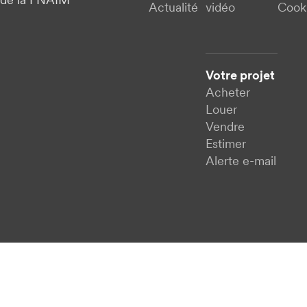
de la FNAIM
Actualité
vidéo
Cook
Votre projet
Acheter
Louer
Vendre
Estimer
Alerte e-mail