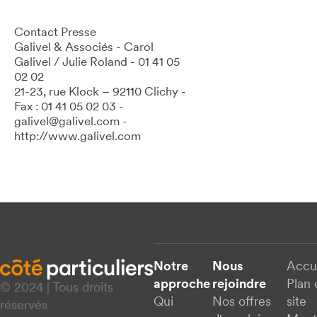
Contact Presse
Galivel & Associés - Carol
Galivel / Julie Roland - 01 41 05
02 02
21-23, rue Klock – 92110 Clichy -
Fax : 01 41 05 02 03 -
galivel@galivel.com -
http://www.galivel.com
Notre
Nous
Accu
approche
rejoindre
Plan 
© 2024 | Tous droits
Qui
Nos offres
site
réservés