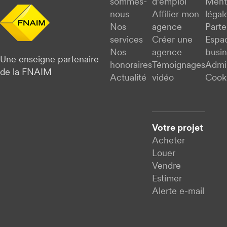
sommes-
d'emploi
Ment
nous
Affilier mon
légal
Nos
agence
Parte
services
Créer une
Espa
Nos
agence
busi
Une enseigne partenaire
honoraires
Témoignages
Admi
de la FNAIM
Actualité
vidéo
Cook
Votre projet
Acheter
Louer
Vendre
Estimer
Alerte e-mail