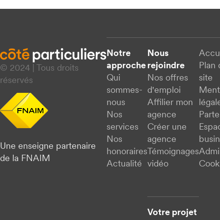
Notre
Nous
Accu
approche
rejoindre
Plan 
© 2024 | Tous droits
Qui
Nos offres
site
réservés
sommes-
d'emploi
Ment
nous
Affilier mon
légal
Nos
agence
Parte
services
Créer une
Espa
Nos
agence
busi
Une enseigne partenaire
honoraires
Témoignages
Admi
de la FNAIM
Actualité
vidéo
Cook
Votre projet