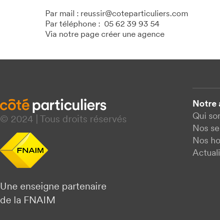
Par mail : reussir@coteparticuliers.com
Par téléphone : 05 62 39 93 54
Via notre page créer une agence
Notre
Qui s
© 2024 | Tous droits réservés
Nos se
Nos ho
Actuali
Une enseigne partenaire
de la FNAIM