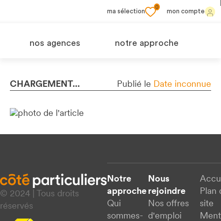
0
ma sélection
mon compte
nos agences
notre approche
CHARGEMENT...
Publié le
Date inconnue
Notre
Nous
Accu
approche
rejoindre
Plan 
© 2024 | Tous droits
Qui
Nos offres
site
réservés
sommes-
d'emploi
Ment