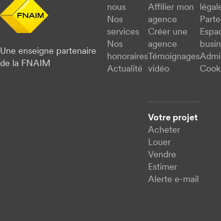
nous
Affilier mon
légal
Nos
agence
Parte
services
Créer une
Espa
Nos
agence
busi
Une enseigne partenaire
honoraires
Témoignages
Admi
de la FNAIM
Actualité
vidéo
Cook
Votre projet
Acheter
Louer
Vendre
Estimer
Alerte e-mail