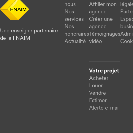
nous
Affilier mon
légal
Nos
agence
Parte
services
Créer une
Espa
Nos
agence
busi
Une enseigne partenaire
honoraires
Témoignages
Admi
de la FNAIM
Actualité
vidéo
Cook
Votre projet
Acheter
Louer
Vendre
Estimer
Alerte e-mail