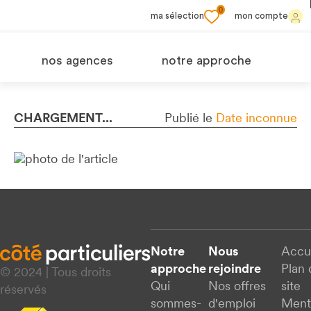
0
ma sélection
mon compte
nos agences
notre approche
CHARGEMENT...
Publié le
Date inconnue
Notre
Nous
Accu
approche
rejoindre
Plan 
© 2024 | Tous droits
Qui
Nos offres
site
réservés
sommes-
d'emploi
Ment