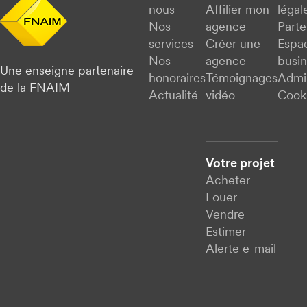
nous
Affilier mon
légal
Nos
agence
Parte
services
Créer une
Espa
Nos
agence
busi
Une enseigne partenaire
honoraires
Témoignages
Admi
de la FNAIM
Actualité
vidéo
Cook
Votre projet
Acheter
Louer
Vendre
Estimer
Alerte e-mail