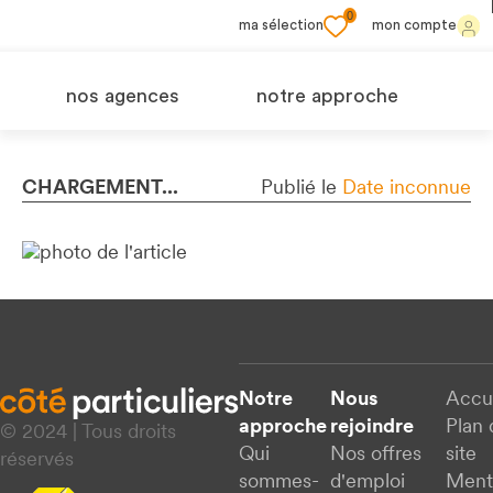
0
ma sélection
mon compte
nos agences
notre approche
CHARGEMENT...
Publié le
Date inconnue
Notre
Nous
Accu
approche
rejoindre
Plan 
© 2024 | Tous droits
Qui
Nos offres
site
réservés
sommes-
d'emploi
Ment