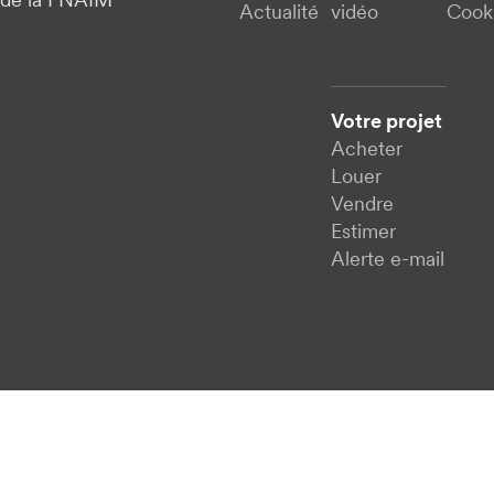
de la FNAIM
Actualité
vidéo
Cook
Votre projet
Acheter
Louer
Vendre
Estimer
Alerte e-mail