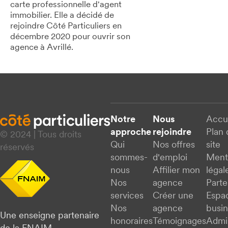
carte professionnelle d'agent
immobilier. Elle a décidé de
rejoindre Côté Particuliers en
décembre 2020 pour ouvrir son
agence à Avrillé.
Notre
Nous
Accu
approche
rejoindre
Plan 
© 2024 | Tous droits
Qui
Nos offres
site
réservés
sommes-
d'emploi
Ment
nous
Affilier mon
légal
Nos
agence
Parte
services
Créer une
Espa
Nos
agence
busi
Une enseigne partenaire
honoraires
Témoignages
Admi