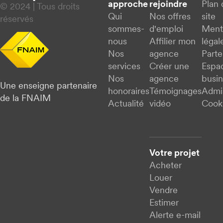
approche
rejoindre
Plan 
© 2024 | Tous droits
Qui
Nos offres
site
réservés
sommes-
d'emploi
Ment
nous
Affilier mon
légal
Nos
agence
Parte
services
Créer une
Espa
Nos
agence
busi
Une enseigne partenaire
honoraires
Témoignages
Admi
de la FNAIM
Actualité
vidéo
Cook
Votre projet
Acheter
Louer
Vendre
Estimer
Alerte e-mail