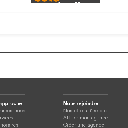
 approche
Nous rejoindre
ommes-nous
Nos offres d'emploi
rvices
Affilier mon agence
noraires
Créer une agence