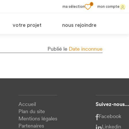
0
ma sélection
mon compte
votre projet
nous rejoindre
Publié le
Date inconnue
Accueil
Suivez-nous...
Plan du site
Facebook
Mentions légales
Partenaires
Linkedin