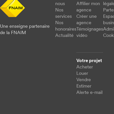
nous
Affilier mon
légal
Nos
agence
Parte
services
Créer une
Espa
Nos
agence
busi
Une enseigne partenaire
honoraires
Témoignages
Admi
de la FNAIM
Actualité
vidéo
Cook
Votre projet
Acheter
Louer
Vendre
Estimer
Alerte e-mail