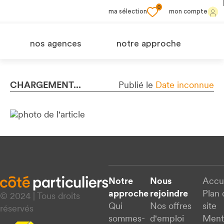
0
ma sélection
mon compte
nos agences
notre approche
CHARGEMENT...
Publié le
Date inconnue
Notre
Nous
Accu
approche
rejoindre
Plan 
© 2024 | Tous droits
Qui
Nos offres
site
réservés
sommes-
d'emploi
Ment