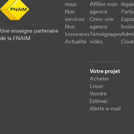
nous
Affilier mon
légal
Nos
agence
Parte
services
Créer une
Espa
Nos
agence
busi
Une enseigne partenaire
honoraires
Témoignages
Admi
de la FNAIM
Actualité
vidéo
Cook
Votre projet
Acheter
Louer
Vendre
Estimer
Alerte e-mail