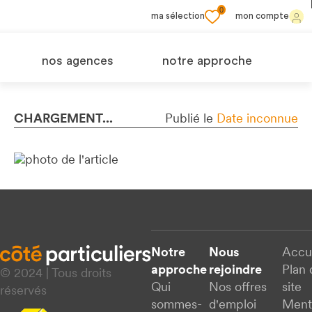
0
ma sélection
mon compte
nos agences
notre approche
CHARGEMENT...
Publié le
Date inconnue
Notre
Nous
Accu
approche
rejoindre
Plan 
© 2024 | Tous droits
Qui
Nos offres
site
réservés
sommes-
d'emploi
Ment