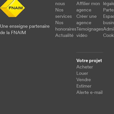
nous
Affilier mon
légal
Nos
agence
Parte
services
Créer une
Espa
Nos
agence
busi
Une enseigne partenaire
honoraires
Témoignages
Admi
de la FNAIM
Actualité
vidéo
Cook
Votre projet
Acheter
Louer
Vendre
Estimer
Alerte e-mail