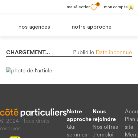
0
ma sélection
mon compte
nos agences
notre approche
CHARGEMENT...
Publié le
Date inconnue
Notre
Nous
Accu
approche
rejoindre
Plan 
© 2024 | Tous droits
Qui
Nos offres
site
réservés
sommes-
d'emploi
Ment