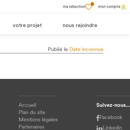
0
ma sélection
mon compte
votre projet
nous rejoindre
Publié le
Date inconnue
Accueil
Suivez-nous...
Plan du site
Facebook
Mentions légales
Partenaires
Linkedin