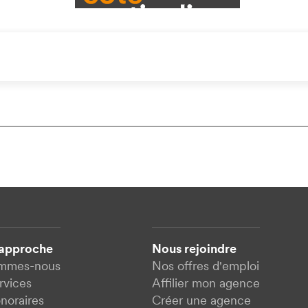
 approche
Nous rejoindre
ommes-nous
Nos offres d'emploi
rvices
Affilier mon agence
noraires
Créer une agence