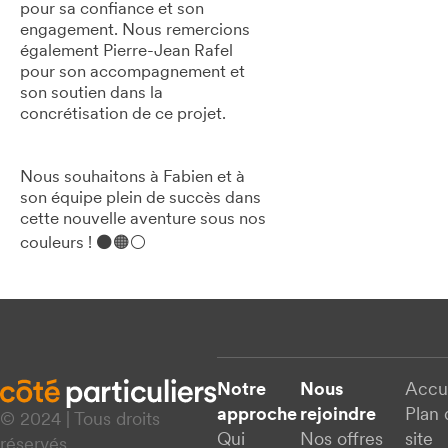
pour sa confiance et son
engagement. Nous remercions
également Pierre-Jean Rafel
pour son accompagnement et
son soutien dans la
concrétisation de ce projet.
Nous souhaitons à Fabien et à
son équipe plein de succès dans
cette nouvelle aventure sous nos
couleurs ! ⚫🟠⚪
Notre
Nous
Accu
approche
rejoindre
Plan 
© 2024 | Tous droits
Qui
Nos offres
site
réservés