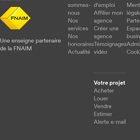
sommes-
d'emploi
Ment
nous
Affilier mon
légal
Nos
agence
Parte
services
Créer une
Espa
Nos
agence
busi
Une enseigne partenaire
honoraires
Témoignages
Admi
de la FNAIM
Actualité
vidéo
Cook
Votre projet
Acheter
Louer
Vendre
Estimer
Alerte e-mail