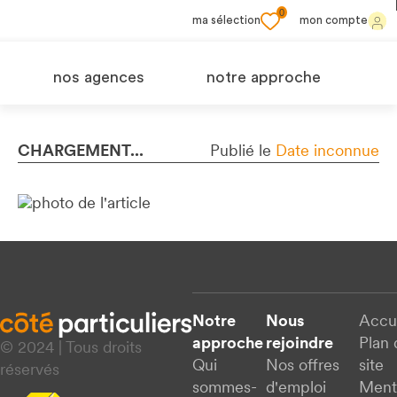
0
ma sélection
mon compte
nos agences
notre approche
CHARGEMENT...
Publié le
Date inconnue
Notre
Nous
Accu
approche
rejoindre
Plan 
© 2024 | Tous droits
Qui
Nos offres
site
réservés
sommes-
d'emploi
Ment