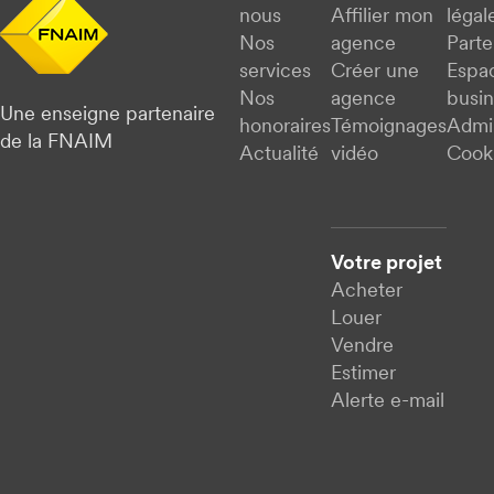
nous
Affilier mon
légal
Nos
agence
Parte
services
Créer une
Espa
Nos
agence
busi
Une enseigne partenaire
honoraires
Témoignages
Admi
de la FNAIM
Actualité
vidéo
Cook
Votre projet
Acheter
Louer
Vendre
Estimer
Alerte e-mail