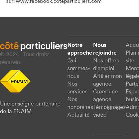
sur: www.facebook.coteparticuliers.com
Notre
Nous
Accu
approche
rejoindre
Plan 
© 2024 | Tous droits
Qui
Nos offres
site
réservés
sommes-
d'emploi
Ment
nous
Affilier mon
légal
Nos
agence
Parte
services
Créer une
Espa
Nos
agence
busi
Une enseigne partenaire
honoraires
Témoignages
Admi
de la FNAIM
Actualité
vidéo
Cook