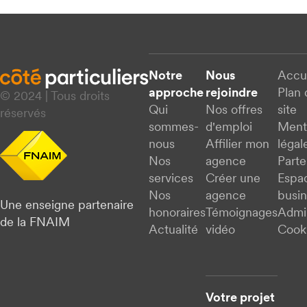
Notre
Nous
Accu
approche
rejoindre
Plan 
© 2024 | Tous droits
Qui
Nos offres
site
réservés
sommes-
d'emploi
Ment
nous
Affilier mon
légal
Nos
agence
Parte
services
Créer une
Espa
Nos
agence
busi
Une enseigne partenaire
honoraires
Témoignages
Admi
de la FNAIM
Actualité
vidéo
Cook
Votre projet