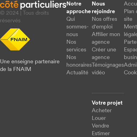
Notre
Nous
Accu
approche
rejoindre
Plan 
© 2024 | Tous droits
Qui
Nos offres
site
réservés
sommes-
d'emploi
Ment
nous
Affilier mon
légal
Nos
agence
Parte
services
Créer une
Espa
Nos
agence
busi
Une enseigne partenaire
honoraires
Témoignages
Admi
de la FNAIM
Actualité
vidéo
Cook
Votre projet
Acheter
Louer
Vendre
Estimer