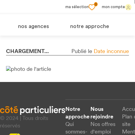
0
ma sélection
mon compte
nos agences
notre approche
CHARGEMENT...
Publié le
Date inconnue
Notre
Nous
Accu
approche
rejoindre
Plan 
© 2024 | Tous droits
Qui
Nos offres
site
réservés
sommes-
d'emploi
Ment