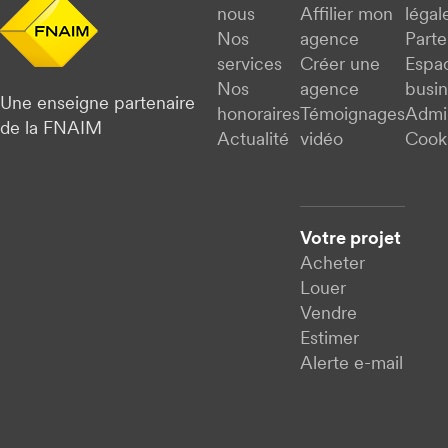
nous
Affilier mon
légal
Nos
agence
Parte
services
Créer une
Espa
Nos
agence
busi
Une enseigne partenaire
honoraires
Témoignages
Admi
de la FNAIM
Actualité
vidéo
Cook
Votre projet
Acheter
Louer
Vendre
Estimer
Alerte e-mail