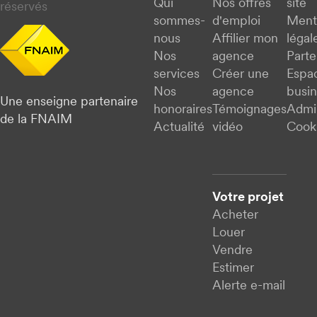
Qui
Nos offres
site
réservés
sommes-
d'emploi
Ment
nous
Affilier mon
légal
Nos
agence
Parte
services
Créer une
Espa
Nos
agence
busi
Une enseigne partenaire
honoraires
Témoignages
Admi
de la FNAIM
Actualité
vidéo
Cook
Votre projet
Acheter
Louer
Vendre
Estimer
Alerte e-mail