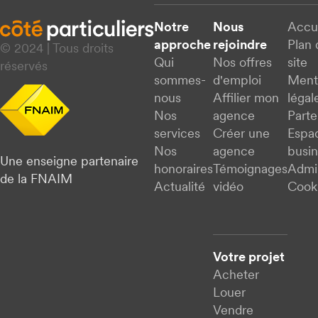
Notre
Nous
Accu
approche
rejoindre
Plan 
© 2024 | Tous droits
Qui
Nos offres
site
réservés
sommes-
d'emploi
Ment
nous
Affilier mon
légal
Nos
agence
Parte
services
Créer une
Espa
Nos
agence
busi
Une enseigne partenaire
honoraires
Témoignages
Admi
de la FNAIM
Actualité
vidéo
Cook
Votre projet
Acheter
Louer
Vendre