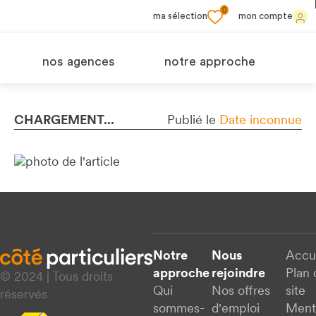
0
ma sélection
mon compte
nos agences
notre approche
CHARGEMENT...
Publié le
Date inconnue
Notre
Nous
Accu
approche
rejoindre
Plan 
© 2024 | Tous droits
Qui
Nos offres
site
réservés
sommes-
d'emploi
Ment