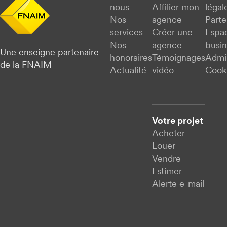
nous
Affilier mon
légal
Nos
agence
Parte
services
Créer une
Espa
Nos
agence
busi
Une enseigne partenaire
honoraires
Témoignages
Admi
de la FNAIM
Actualité
vidéo
Cook
Votre projet
Acheter
Louer
Vendre
Estimer
Alerte e-mail