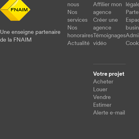
nous
Affilier mon
légal
Nos
agence
Parte
services
Créer une
Espa
Nos
agence
busi
Une enseigne partenaire
honoraires
Témoignages
Admi
de la FNAIM
Actualité
vidéo
Cook
Votre projet
Acheter
Louer
Vendre
Estimer
Alerte e-mail