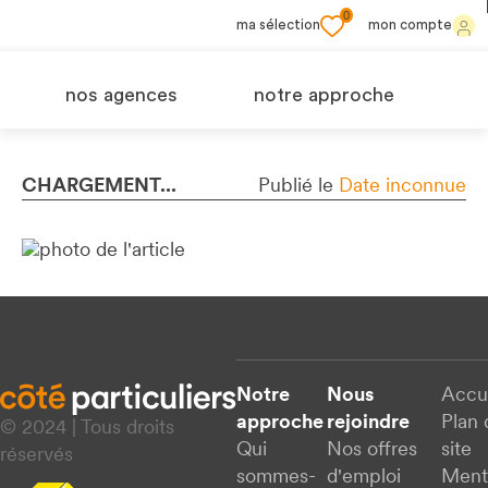
0
ma sélection
mon compte
nos agences
notre approche
CHARGEMENT...
Publié le
Date inconnue
Notre
Nous
Accu
approche
rejoindre
Plan 
© 2024 | Tous droits
Qui
Nos offres
site
réservés
sommes-
d'emploi
Ment